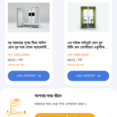
বড় আকারের সুপার নীরব অফিস
এম সাইজ সাইলেন্ট ফোন বুথ
ফোন বুথ সঙ্গে সোফা অ্যাকোস্টিক
মিটিং রুম গোপনীয়তা একুস্টিক
সাউন্ড বুথ
অফিস পড ১-২ জনের জন্য
মূল্য:
1680-4500
মূল্য:
1680-4500
MOQ:
১ পিসি
MOQ:
১ পিসি
সর্বশেষ দাম পান
সর্বশেষ দাম পান
এখন যোগাযোগ
এখন যোগাযোগ
আপনার সময় বাঁচান
আমাদের সাথে সেরা পণ্য যোগাযোগ করুন।