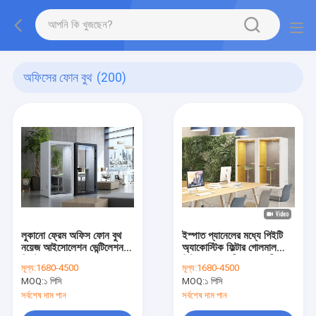
অফিসের ফোন বুথ
(200)
লুকানো ফ্রেম অফিস ফোন বুথ
ইস্পাত প্যানেলের মধ্যে পিইটি
নয়েজ আইসোলেশন ভেন্টিলেশন
অ্যাকোস্টিক ফিল্টার গোলমাল
সিস্টেম সঙ্গে আসবাবপত্র
বিচ্ছিন্নতা বুথ নীরব শব্দরোধী
মূল্য:
1680-4500
মূল্য:
1680-4500
গ্লাস কেবিন
MOQ:
১ পিসি
MOQ:
১ পিসি
সর্বশেষ দাম পান
সর্বশেষ দাম পান