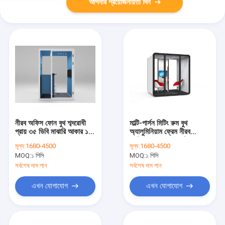
আপনার প্রয়োজনীয়তা দিন
নীরব অফিস ফোন বুথ শব্দরোধী
মাল্টি-পার্সন মিটিং রুম বুথ
প্রায় ৩৫ ডিবি মাঝারি আকার ১-২
অ্যালুমিনিয়াম ফ্রেম নীরব
জনের জন্য
ব্যক্তিগত ফোন বুথ অফিসের
মূল্য:
1680-4500
মূল্য:
1680-4500
জন্য
MOQ:
১ পিসি
MOQ:
১ পিসি
সর্বশেষ দাম পান
সর্বশেষ দাম পান
এখন যোগাযোগ
এখন যোগাযোগ