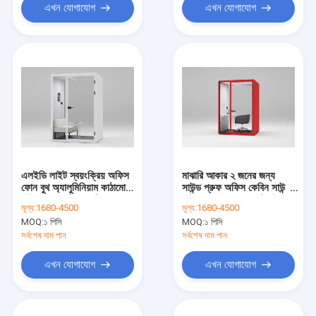
এখন যোগাযোগ
এখন যোগাযোগ
এলইডি লাইট স্বয়ংক্রিয় অফিস
মাঝারি আকার ২ জনের জন্য
ফোন বুথ অ্যালুমিনিয়াম কাঠামো
সাউন্ড প্রুফ অফিস কেবিন সাউন্ড
সাউন্ডপ্রুফ অফিস কেবিন
আইসোলেশন স্পেস কাস্টমাইজড
মূল্য:
1680-4500
মূল্য:
1680-4500
আকার
MOQ:
১ পিসি
MOQ:
১ পিসি
সর্বশেষ দাম পান
সর্বশেষ দাম পান
এখন যোগাযোগ
এখন যোগাযোগ