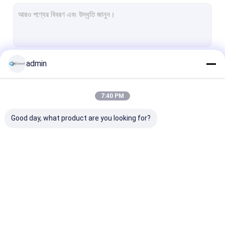
ফ্রেমহীন গ্লাস পার্টিশন ওয়াল
অ্যালুমিনিয়াম পার্টিশন প্রাচীর
অফিসের ফোন বুথ
admin
চালিয়ে
সলিড পার্টিশন ওয়াল
অগ্নি প্রতিরোধী গ্লাস পার্টিশন
7:40 PM
আমাদের বিভাগসমূহ
ভাঙ্গনযোগ্য গ্লাস পার্টিশন
Good day, what product are you looking for?
ব্যক্তিগত মিটিং পড
অফিস মিটিং বুথ
শব্দরোধী অফিস বুথ
গ্লাস পার্টিশন ওয়াল সিস্টেম
ফ্রেমহীন গ্লাস পার্টিশন ওয়াল
অ্যালুমিনিয়াম পার্টিশন প
নীরব কাজের পডস