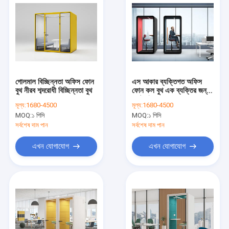
গোলমাল বিচ্ছিন্নতা অফিস ফোন
এস আকার ব্যক্তিগত অফিস
বুথ নীরব শব্দরোধী বিচ্ছিন্নতা বুথ
ফোন কল বুথ এক ব্যক্তির জন্য
কাস্টমাইজড রঙের আকার
মূল্য:
1680-4500
মূল্য:
1680-4500
MOQ:
১ পিসি
MOQ:
১ পিসি
সর্বশেষ দাম পান
সর্বশেষ দাম পান
এখন যোগাযোগ
এখন যোগাযোগ
বাড়ি
পণ্য
ভিডিও