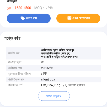
একত্রিত
মূল্য：1680-4500
MOQ：১ পিসি
ভালো দাম
এখন যোগাযোগ
পণ্যের বর্ণনা
,
লেমিনেটেড গ্লাস অফিস ফোন বুথ
লক্ষণীয় করা
,
অ্যাকোস্টিক অফিস ফোন বুথ
অ্যাকোস্টিক সাউন্ড আইসোলেশন পড
উৎপত্তি স্থল
চীন
ডেলিভারি সময়
20-25 দিন
ন্যূনতম চাহিদার পরিমাণ
১ পিসি
পরিচিতিমুলক নাম
silent box
পরিশোধের শর্ত
L/C, D/A, D/P, T/T, ওয়েস্টার্ন ইউনিয়ন
আরো দেখুন