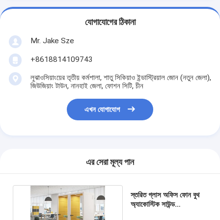
যোগাযোগের ঠিকানা
Mr. Jake Sze
+8618814109743
লুঝাওসিয়াংয়ের তৃতীয় কর্মশালা, শাতু সিকিয়াও ইন্ডাস্ট্রিয়াল জোন (নতুন জেলা),
জিউজিয়াং টাউন, নানহাই জেলা, ফোশন সিটি, চীন
এখন যোগাযোগ
এর সেরা মূল্য পান
স্তরিত গ্লাস অফিস ফোন বুথ
অ্যাকোস্টিক সাউন্ড
আইসোলেশন পড সহজ