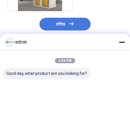
একত্রিত
চালিয়ে
admin
প্রস্তাবিত পণ্য
4:54 PM
Good day, what product are you looking for?
ছোট গ্রন্থাগার রুম ব্যক্তিগত
বিচ্ছিন্নযোগ্য ওয়ার্কিং কেবিন
এম আকারের বড় একক ব
অধ্যয়নের জন্য শব্দরোধী পড
ওয়ার্কিং ক্যাবিন 1-2 জনের জন্য
জন্য অফিস ফোন বুথ ড
অ্যালুমিনিয়াম ফ্রেম ফোন কক্ষ
কারখানায় প্রাক-সমন্বয় M
সমর্থন সহ কাজের জন্য
স্তরিত গ্লাস পলিস্টার প্যানেল
আকারের কেবিন
কন্ডিশনার ইনস্টল করুন
স্টাডি পডস
ভালো দাম
ভালো দাম
ভালো দাম