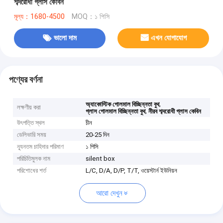
শব্দরোধী গ্লাস কেবিন
মূল্য：1680-4500
MOQ：১ পিসি
ভালো দাম
এখন যোগাযোগ
পণ্যের বর্ণনা
,
অ্যাকোস্টিক গোলমাল বিচ্ছিন্নতা বুথ
লক্ষণীয় করা
,
গ্লাস গোলমাল বিচ্ছিন্নতা বুথ
নীরব শব্দরোধী গ্লাস কেবিন
উৎপত্তি স্থল
চীন
ডেলিভারি সময়
20-25 দিন
ন্যূনতম চাহিদার পরিমাণ
১ পিসি
পরিচিতিমুলক নাম
silent box
পরিশোধের শর্ত
L/C, D/A, D/P, T/T, ওয়েস্টার্ন ইউনিয়ন
আরো দেখুন