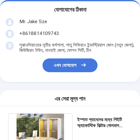
যোগাযোগের ঠিকানা
Mr. Jake Sze
+8618814109743
লুঝাওসিয়াংয়ের তৃতীয় কর্মশালা, শাতু সিকিয়াও ইন্ডাস্ট্রিয়াল জোন (নতুন জেলা),
জিউজিয়াং টাউন, নানহাই জেলা, ফোশন সিটি, চীন
এখন যোগাযোগ
এর সেরা মূল্য পান
ইস্পাত প্যানেলের মধ্যে পিইটি
অ্যাকোস্টিক ফিল্টার গোলমাল
বিচ্ছিন্নতা বুথ নীরব শব্দরোধী গ্লাস
কেবিন