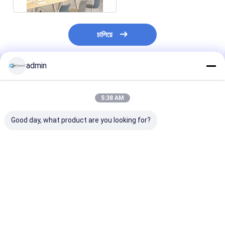
চালিয়ে
admin
প্রস্তাবিত পণ্য
5:38 AM
Good day, what product are you looking for?
ছোট গ্রন্থাগার রুম ব্যক্তিগত
বিচ্ছিন্নযোগ্য ওয়ার্কিং কেবিন
এম আকারের বড় একক ব
অধ্যয়নের জন্য শব্দরোধী পড
ওয়ার্কিং ক্যাবিন 1-2 জনের জন্য
জন্য অফিস ফোন বুথ ড
অ্যালুমিনিয়াম ফ্রেম ফোন কক্ষ
কারখানায় প্রাক-সমন্বয় M
সমর্থন সহ কাজের জন্য
স্তরিত গ্লাস পলিস্টার প্যানেল
আকারের কেবিন
কন্ডিশনার ইনস্টল করুন
স্টাডি পডস
ভালো দাম
ভালো দাম
ভালো দাম