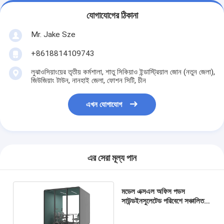
যোগাযোগের ঠিকানা
Mr. Jake Sze
+8618814109743
লুঝাওসিয়াংয়ের তৃতীয় কর্মশালা, শাতু সিকিয়াও ইন্ডাস্ট্রিয়াল জোন (নতুন জেলা),
জিউজিয়াং টাউন, নানহাই জেলা, ফোশন সিটি, চীন
এখন যোগাযোগ
এর সেরা মূল্য পান
মডেল এক্সএল অফিস পডস
সাউন্ডইনসুলেটেড পরিবেশে সঞ্চালিত
মিটিং বুথ সহযোগিতা উন্মুক্ত করুন
শ্রেষ্ঠত্ব