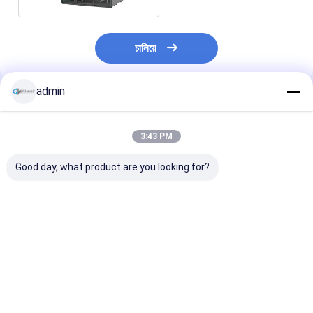
চালিয়ে
admin
প্রস্তাবিত পণ্য
3:43 PM
Good day, what product are you looking for?
ছোট গ্রন্থাগার রুম ব্যক্তিগত
বিচ্ছিন্নযোগ্য ওয়ার্কিং কেবিন
এম আকারের বড় একক ব
অধ্যয়নের জন্য শব্দরোধী পড
ওয়ার্কিং ক্যাবিন 1-2 জনের জন্য
জন্য অফিস ফোন বুথ ড
অ্যালুমিনিয়াম ফ্রেম ফোন কক্ষ
কারখানায় প্রাক-সমন্বয় M
সমর্থন সহ কাজের জন্য
স্তরিত গ্লাস পলিস্টার প্যানেল
আকারের কেবিন
কন্ডিশনার ইনস্টল করুন
স্টাডি পডস
ভালো দাম
ভালো দাম
ভালো দাম