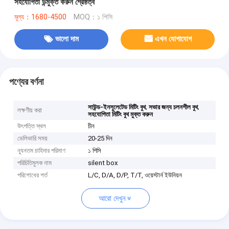
সহযোগিতা উন্মুক্ত করুন শ্রেষ্ঠত্ব
মূল্য：1680-4500
MOQ：১ পিসি
ভালো দাম
এখন যোগাযোগ
পণ্যের বর্ণনা
,
,
সাউন্ড-ইনসুলেটেড মিটিং বুথ
সভার জন্য চলনশীল বুথ
লক্ষণীয় করা
সহযোগিতা মিটিং বুথ মুক্ত করুন
উৎপত্তি স্থল
চীন
ডেলিভারি সময়
20-25 দিন
ন্যূনতম চাহিদার পরিমাণ
১ পিসি
পরিচিতিমুলক নাম
silent box
পরিশোধের শর্ত
L/C, D/A, D/P, T/T, ওয়েস্টার্ন ইউনিয়ন
আরো দেখুন