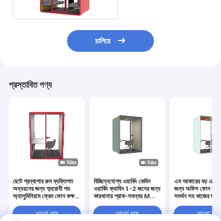
চালিয়ে
প্রস্তাবিত পণ্য
ছোট গ্রন্থাগার রুম ব্যক্তিগত
বিচ্ছিন্নযোগ্য ওয়ার্কিং কেবিন
এম আকারের বড় একক ব
অধ্যয়নের জন্য শব্দরোধী পড
ওয়ার্কিং ক্যাবিন 1-2 জনের জন্য
জন্য অফিস ফোন বুথ ড
অ্যালুমিনিয়াম ফ্রেম ফোন কক্ষ
কারখানায় প্রাক-সমন্বয় M
সমর্থন সহ কাজের জন্য
স্তরিত গ্লাস পলিস্টার প্যানেল
আকারের কেবিন
কন্ডিশনার ইনস্টল করুন
স্টাডি পডস
ভালো দাম
ভালো দাম
ভালো দাম