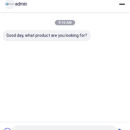
admin
বাড়ি
Desktop Site
9:10 AM
সাইট ম্যাপ
গোপনীয়তা নীতি
গুণ
গ্লাস পার্টিশন ওয়াল সিস্টেম
চীন কারখানা.Copyright © 2026 Foshan Glawall
Good day, what product are you looking for?
Building Materials Co., Ltd. All Rights Reserved.
বাড়ি
পণ্য
ভিডিও