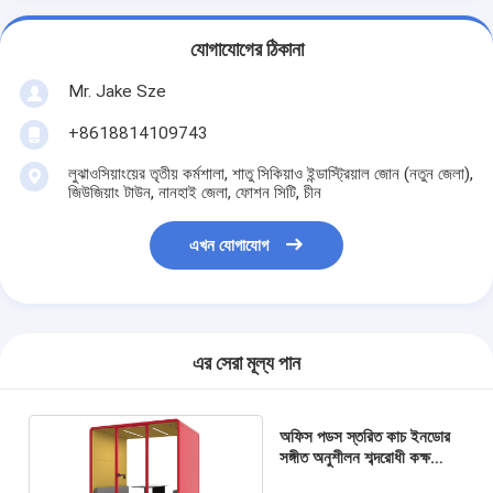
যোগাযোগের ঠিকানা
Mr. Jake Sze
+8618814109743
লুঝাওসিয়াংয়ের তৃতীয় কর্মশালা, শাতু সিকিয়াও ইন্ডাস্ট্রিয়াল জোন (নতুন জেলা),
জিউজিয়াং টাউন, নানহাই জেলা, ফোশন সিটি, চীন
এখন যোগাযোগ
এর সেরা মূল্য পান
অফিস পডস স্তরিত কাচ ইনডোর
সঙ্গীত অনুশীলন শব্দরোধী কক্ষ
রেকর্ডিং রুম প্রশিক্ষণ প্রতিষ্ঠান