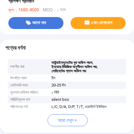
প্রশিক্ষণ প্রতিষ্ঠান
মূল্য：1680-4500
MOQ：১ পিসি
ভালো দাম
এখন যোগাযোগ
পণ্যের বর্ণনা
,
সাউন্ডইনসুলেটেড বুথ অফিস পডস
লক্ষণীয় করা
,
ইনডোর মিউজিক অনুশীলন অফিস পড
লেমিনেটেড গ্লাস অফিস পড
উৎপত্তি স্থল
চীন
ডেলিভারি সময়
20-25 দিন
ন্যূনতম চাহিদার পরিমাণ
১ পিসি
পরিচিতিমুলক নাম
silent box
পরিশোধের শর্ত
L/C, D/A, D/P, T/T, ওয়েস্টার্ন ইউনিয়ন
আরো দেখুন