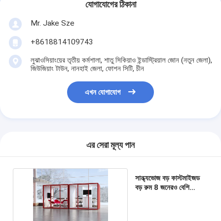
যোগাযোগের ঠিকানা
Mr. Jake Sze
+8618814109743
লুঝাওসিয়াংয়ের তৃতীয় কর্মশালা, শাতু সিকিয়াও ইন্ডাস্ট্রিয়াল জোন (নতুন জেলা),
জিউজিয়াং টাউন, নানহাই জেলা, ফোশন সিটি, চীন
এখন যোগাযোগ
এর সেরা মূল্য পান
সান্ধ্যভোজ বড় কাস্টমাইজড
বড় রুম 8 জনেরও বেশি
ব্যক্তির জন্য নীরব বুথ