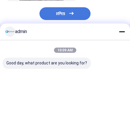
চালিয়ে
admin
প্রস্তাবিত পণ্য
10:09 AM
Good day, what product are you looking for?
ছোট গ্রন্থাগার রুম ব্যক্তিগত
বিচ্ছিন্নযোগ্য ওয়ার্কিং কেবিন
এম আকারের বড় একক ব
অধ্যয়নের জন্য শব্দরোধী পড
ওয়ার্কিং ক্যাবিন 1-2 জনের জন্য
জন্য অফিস ফোন বুথ ড
অ্যালুমিনিয়াম ফ্রেম ফোন কক্ষ
কারখানায় প্রাক-সমন্বয় M
সমর্থন সহ কাজের জন্য
স্তরিত গ্লাস পলিস্টার প্যানেল
আকারের কেবিন
কন্ডিশনার ইনস্টল করুন
স্টাডি পডস
ভালো দাম
ভালো দাম
ভালো দাম