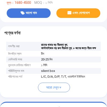
মূল্য：1680-4500
MOQ：১ পিসি
ভালো দাম
এখন যোগাযোগ
পণ্যের বর্ণনা
,
রাতের খাবার বড় নীরবতা বুথ
লক্ষণীয় করা
,
কাস্টমাইজড বড় রুম নীরবতা বুথ
৮ জনের জন্য নীরব কক্ষ
উৎপত্তি স্থল
চীন
ডেলিভারি সময়
20-25 দিন
ন্যূনতম চাহিদার পরিমাণ
১ পিসি
পরিচিতিমুলক নাম
silent box
পরিশোধের শর্ত
L/C, D/A, D/P, T/T, ওয়েস্টার্ন ইউনিয়ন
আরো দেখুন