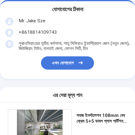
যোগাযোগের ঠিকানা
Mr. Jake Sze
+8618814109743
লুঝাওসিয়াংয়ের তৃতীয় কর্মশালা, শাতু সিকিয়াও ইন্ডাস্ট্রিয়াল জোন (নতুন জেলা),
জিউজিয়াং টাউন, নানহাই জেলা, ফোশন সিটি, চীন
এখন যোগাযোগ
এর সেরা মূল্য পান
সহজ ইনস্টলেশন 108mm বেধ
ফ্রেম 5+5 ডাবল গ্লাস পার্টিশন
প্রাচীর প্রিফ্যাব্রিক গ্লাস