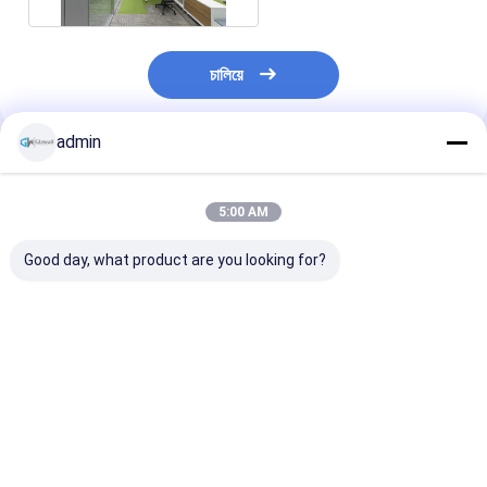
চালিয়ে
admin
প্রস্তাবিত পণ্য
5:00 AM
Good day, what product are you looking for?
শব্দ নিরোধক অভ্যন্তরীণ
সহজ ইনস্টলেশন অফিস সাউন্ড
অফিসের জন্য অ্যাকোস
অপসারণযোগ্য অফিস গ্লাস
প্রুফ ওয়াল পার্টিশন সলিড উডেন
মডুলার ক্লিয়ার টেম্পার্
পার্টিশন কাঠের দেয়াল প্যানেল রুম
অ্যালুমিনিয়াম ফ্রেমযুক্ত পার্টিশন
পার্টিশন ওয়াল
বিভাজনের জন্য
ওয়াল মেলামাইন এইচপিএল
ফিনিশ সহ
ভালো দাম
ভালো দাম
ভালো দাম