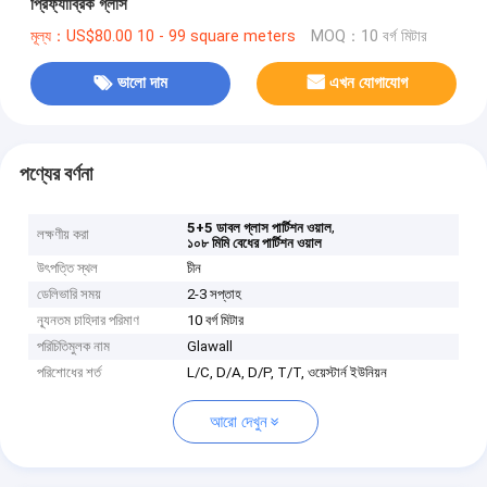
প্রিফ্যাব্রিক গ্লাস
মূল্য：US$80.00 10 - 99 square meters
MOQ：10 বর্গ মিটার
ভালো দাম
এখন যোগাযোগ
পণ্যের বর্ণনা
,
5+5 ডাবল গ্লাস পার্টিশন ওয়াল
লক্ষণীয় করা
১০৮ মিমি বেধের পার্টিশন ওয়াল
উৎপত্তি স্থল
চীন
ডেলিভারি সময়
2-3 সপ্তাহ
ন্যূনতম চাহিদার পরিমাণ
10 বর্গ মিটার
পরিচিতিমুলক নাম
Glawall
পরিশোধের শর্ত
L/C, D/A, D/P, T/T, ওয়েস্টার্ন ইউনিয়ন
আরো দেখুন