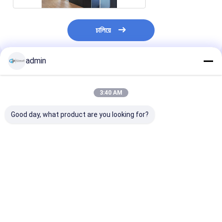
চালিয়ে
admin
প্রস্তাবিত পণ্য
3:40 AM
Good day, what product are you looking for?
শব্দ নিরোধক অভ্যন্তরীণ
সহজ ইনস্টলেশন অফিস সাউন্ড
অফিসের জন্য অ্যাকোস
অপসারণযোগ্য অফিস গ্লাস
প্রুফ ওয়াল পার্টিশন সলিড উডেন
মডুলার ক্লিয়ার টেম্পার্
পার্টিশন কাঠের দেয়াল প্যানেল রুম
অ্যালুমিনিয়াম ফ্রেমযুক্ত পার্টিশন
পার্টিশন ওয়াল
বিভাজনের জন্য
ওয়াল মেলামাইন এইচপিএল
ফিনিশ সহ
ভালো দাম
ভালো দাম
ভালো দাম