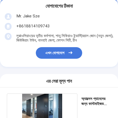
যোগাযোগের ঠিকানা
Mr. Jake Sze
+8618814109743
লুঝাওসিয়াংয়ের তৃতীয় কর্মশালা, শাতু সিকিয়াও ইন্ডাস্ট্রিয়াল জোন (নতুন জেলা),
জিউজিয়াং টাউন, নানহাই জেলা, ফোশন সিটি, চীন
এখন যোগাযোগ
এর সেরা মূল্য পান
অ্যাক্সেস প্যানেলের
জন্য কাস্টমাইজড
সরঞ্জাম বেল্ট