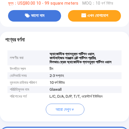
মূল্য：US$80.00 10 - 99 square meters
MOQ：10 বর্গ মিটার
ভালো দাম
এখন যোগাযোগ
পণ্যের বর্ণনা
,
অ্যাকোস্টিক গ্লাসযুক্ত পার্টিশন ওয়াল
লক্ষণীয় করা
,
কাস্টমাইজড সরঞ্জাম বেল্ট পার্টিশন প্রাচীর
সিলভার ফ্রেম অ্যাকোস্টিক গ্লাসযুক্ত পার্টিশন ওয়াল
উৎপত্তি স্থল
চীন
ডেলিভারি সময়
2-3 সপ্তাহ
ন্যূনতম চাহিদার পরিমাণ
10 বর্গ মিটার
পরিচিতিমুলক নাম
Glawall
পরিশোধের শর্ত
L/C, D/A, D/P, T/T, ওয়েস্টার্ন ইউনিয়ন
আরো দেখুন