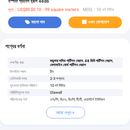
ইস্পাত প্যানেল হ্রাস 48db
মূল্য：US$80.00 10 - 99 square meters
MOQ：10 বর্গ মিটার
ভালো দাম
এখন যোগাযোগ
পণ্যের বর্ণনা
,
,
মডুলার সলিড পার্টিশন দেয়াল
48 ডিবি পার্টিশন দেয়াল
লক্ষণীয় করা
মেলামাইন বোর্ড পার্টিশন দেয়াল
উৎপত্তি স্থল
চীন
ডেলিভারি সময়
2-3 সপ্তাহ
ন্যূনতম চাহিদার পরিমাণ
10 বর্গ মিটার
পরিচিতিমুলক নাম
Glawall
পরিশোধের শর্ত
এল/সি, ডি/এ, ডি/পি, টি/টি, ওয়েস্টার্ন ইউনিয়ন
আরো দেখুন