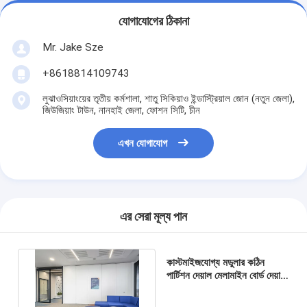
যোগাযোগের ঠিকানা
Mr. Jake Sze
+8618814109743
লুঝাওসিয়াংয়ের তৃতীয় কর্মশালা, শাতু সিকিয়াও ইন্ডাস্ট্রিয়াল জোন (নতুন জেলা),
জিউজিয়াং টাউন, নানহাই জেলা, ফোশন সিটি, চীন
এখন যোগাযোগ
এর সেরা মূল্য পান
কাস্টমাইজযোগ্য মডুলার কঠিন
পার্টিশন দেয়াল মেলামাইন বোর্ড দেয়াল
পার্টিশন ইস্পাত প্যানেল হ্রাস
48db