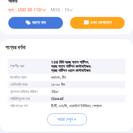
আকার
মূল্য：USD 30-110/㎡
MOQ：10㎡
ভালো দাম
এখন যোগাযোগ
পণ্যের বর্ণনা
,
108 মিমি স্বচ্ছ গ্লাস পার্টিশন
লক্ষণীয় করা
,
স্বচ্ছ গ্লাস পার্টিশন কাস্টমাইজড
স্বচ্ছ পার্টিশন ওয়াল কাস্টমাইজড
উৎপত্তি স্থল
গুয়াংডং, চীন
ডেলিভারি সময়
১৫-৩০ দিন
ন্যূনতম চাহিদার পরিমাণ
10㎡
পরিচিতিমুলক নাম
Glawall
পরিশোধের শর্ত
টি/টি, এল/সি, ওয়েস্টার্ন ইউনিয়ন, পেপ্যাল
আরো দেখুন