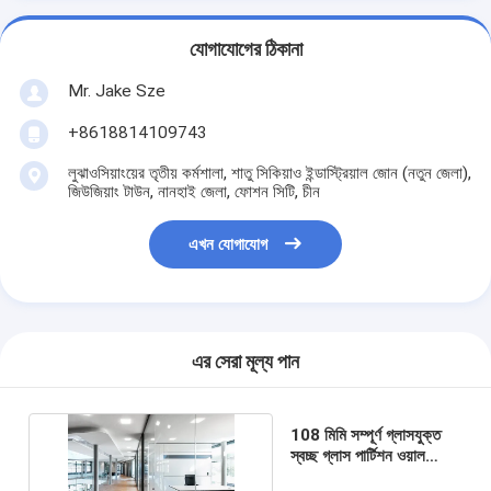
যোগাযোগের ঠিকানা
Mr. Jake Sze
+8618814109743
লুঝাওসিয়াংয়ের তৃতীয় কর্মশালা, শাতু সিকিয়াও ইন্ডাস্ট্রিয়াল জোন (নতুন জেলা),
জিউজিয়াং টাউন, নানহাই জেলা, ফোশন সিটি, চীন
এখন যোগাযোগ
এর সেরা মূল্য পান
108 মিমি সম্পূর্ণ গ্লাসযুক্ত
স্বচ্ছ গ্লাস পার্টিশন ওয়াল
সিস্টেম কাস্টমাইজড আকার