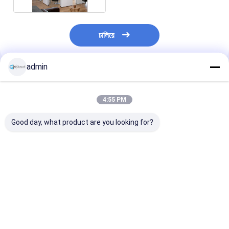
চালিয়ে
admin
প্রস্তাবিত পণ্য
4:55 PM
Good day, what product are you looking for?
অফিস ভাঁজ প্রাচীর পার্টিশন
মিটিং রুম ভাঁজ প্রাচীর পার্টিশন
হোটেল ভোজের জন্য
প্যানেল সাউন্ডপ্রুফ অ্যাকোস্টিক
সাউন্ডপ্রুফ স্লাইডিং ভাঁজ
অ্যাকোস্টিক ভাঁজ প্রাচী
স্লাইডিং ভাঁজ পার্টিশন
পার্টিশন সিস্টেম 65mm
প্যানেল STC 45
সহ অগ্নি রেটেড ফ্যাব্
ভালো দাম
ভালো দাম
ভালো দাম