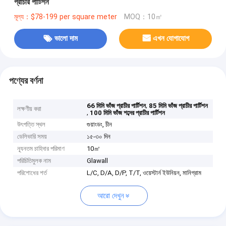
প্রাচীর পার্টিশন
মূল্য：$78-199 per square meter
MOQ：10㎡
ভালো দাম
এখন যোগাযোগ
পণ্যের বর্ণনা
,
66 মিমি ভাঁজ প্রাচীর পার্টিশন
85 মিমি ভাঁজ প্রাচীর পার্টিশন
লক্ষণীয় করা
,
100 মিমি ভাঁজ শব্দের প্রাচীর পার্টিশন
উৎপত্তি স্থল
গুয়াংডং, চীন
ডেলিভারি সময়
১৫-৩০ দিন
ন্যূনতম চাহিদার পরিমাণ
10㎡
পরিচিতিমুলক নাম
Glawall
পরিশোধের শর্ত
L/C, D/A, D/P, T/T, ওয়েস্টার্ন ইউনিয়ন, মানিগ্রাম
আরো দেখুন