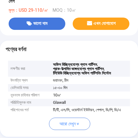
লেপ
মূল্য：USD 29-110/㎡
MOQ：10㎡
ভালো দাম
এখন যোগাযোগ
পণ্যের বর্ণনা
,
অফিস বিচ্ছিন্নযোগ্য গ্লাস পার্টিশন
লক্ষণীয় করা
,
প্রাক-উত্পাদিত ভাঙ্গনযোগ্য গ্লাস পার্টিশন
টিইউভি বিচ্ছিন্নযোগ্য অফিস পার্টিশনিং সিস্টেম
উৎপত্তি স্থল
গুয়াংডং, চীন
ডেলিভারি সময়
১৫-৩০ দিন
ন্যূনতম চাহিদার পরিমাণ
10㎡
পরিচিতিমুলক নাম
Glawall
পরিশোধের শর্ত
টি/টি, এল/সি, ওয়েস্টার্ন ইউনিয়ন, পেপাল, ডি/পি, ডি/এ
আরো দেখুন