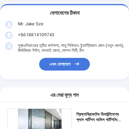
যোগাযোগের ঠিকানা
Mr. Jake Sze
+8618814109743
লুঝাওসিয়াংয়ের তৃতীয় কর্মশালা, শাতু সিকিয়াও ইন্ডাস্ট্রিয়াল জোন (নতুন জেলা),
জিউজিয়াং টাউন, নানহাই জেলা, ফোশন সিটি, চীন
এখন যোগাযোগ
এর সেরা মূল্য পান
প্রিফ্যাব্রিকেটেড ডিমাউন্টযোগ্য
গ্লাস পার্টিশন অফিস পার্টিশনিং
সিস্টেম পাউডার লেপ