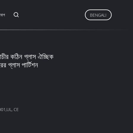
যোগ
BENGALI
্রাচীর কঠিন গ্লাস ঐচ্ছিক
 গ্লাস পার্টিশন
001,UL, CE