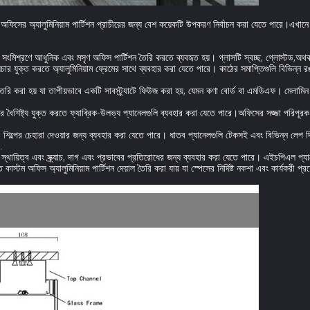
অফিসের অ্যালুমিনিয়াম পার্টিশন প্রাচীরের জন্য বেশ কয়েকটি উপকরণ নির্বাচন করা যেতে পারে।এখানে অ্
সাথে সংমিশ্রণে আধুনিক এবং মসৃণ অফিস পার্টিশন তৈরি করতে ব্যবহৃত হয়। গ্লাসটি স্বচ্ছ, গ্লোস্টড,অ
্সচার যুক্ত করতে অ্যালুমিনিয়াম ফ্রেমের সাথে ব্যবহার করা যেতে পারে। কাঠের সমাপ্তিগুলি বিভিন্ন র
ৈরি করা হয় যা তাপীয়ভাবে একটি সাবস্ট্র্যাটে ফিউজ করা হয়, যেমন কণা বোর্ড বা এমডিএফ। মেলাম
ব্দের বৈশিষ্ট্য যুক্ত করতে ফ্যাব্রিক-উলভ্য প্যানেলগুলি ব্যবহার করা যেতে পারে।অফিসের সজ্জা পরিপূর
 শিল্পের চেহারা দেওয়ার জন্য ব্যবহার করা যেতে পারে। ধাতব প্যানেলগুলি টেকসই এবং বিভিন্ন লেপ দিয
.
স্থায়িত্ব এবং স্ক্র্যাচ, দাগ এবং প্রভাবের প্রতিরোধের জন্য ব্যবহার করা যেতে পারে। এইচপিএল প্যানে
্টম অফিস অ্যালুমিনিয়াম পার্টিশন দেয়াল তৈরি করা যায় যা স্পেসের নির্দিষ্ট নকশা এবং কার্যকরী প্