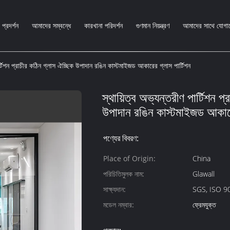
প্রদর্শন
আমাদের সম্বন্ধে
কারখানা পরিদর্শন
গুণমান নিয়ন্ত্রণ
আমাদের সাথে যোগা
ার্টিশন প্রাচীর কঠিন গ্লাস ঐচ্ছিক উপাদান রঙিন কাস্টমাইজড আকারের গ্লাস পার্টিশন
স্থায়িত্ব অভ্যন্তরীণ পার্টিশন প
উপাদান রঙিন কাস্টমাইজড আকারের
পণ্যের বিবরণ:
Place of Origin:
China
পরিচিতিমুলক নাম:
Glawall
সাক্ষ্যদান:
SGS, ISO 9
মডেল নম্বার:
ফ্রেমযুক্ত