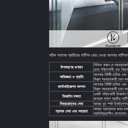
সঠিক গ্লাসের প্রাচীরের পার্টিশন বেছে নেওয়া আপনার পার্টিশনে
নিশ্চিত করুন যে সরবরাহকা
উপকরণের গুণমান
চেয়ে শক্তিশালী এবং নির
আপনার নির্দিষ্ট চাহিদা এব
অভিজ্ঞতা ও খ্যাতি
বিকল্প সরবরাহকারী চয়ন ক
আপনার নির্দিষ্ট চাহিদা এব
কাস্টমাইজেশন অপশন
বিকল্প সরবরাহকারী চয়ন ক
একটি শক্তিশালী ডিজাইন ট
ডিজাইন দক্ষতা
মনোরম গ্লাস প্রাচীর পার
বিক্রয়োত্তর সেবা
আমরা খুব স্পষ্ট ইনস্টলে
আমরা গ্রাহকদের জন্য চমৎক
গ্রাহক সেবা এবং সহায়তা
প্রতিক্রিয়াশীল যোগাযোগ