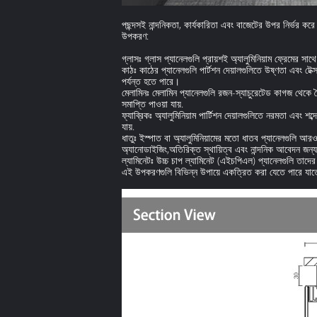
পছন্দসই নান্দনিকতা, কার্যকারিতা এবং বাজেটের উপর নির্ভর করে 
উপকরণ:
গ্লাসঃ গ্লাস প্যানেলগুলি প্রায়শই অ্যালুমিনিয়াম ফ্রেমের 
কাঠঃ কাঠের প্যানেলগুলি পার্টশন দেয়ালগুলিতে উষ্ণতা এবং টেক
পর্যন্ত হতে পারে।
মেলামিনঃ মেলামিন প্যানেলগুলি রজন-স্যাচুরেটেড কাগজ থেকে ত
সমাপ্তি পাওয়া যায়.
ফ্যাব্রিকঃ অ্যালুমিনিয়াম পার্টিশন দেয়ালগুলিতে নরমতা এবং শ
যায়.
ধাতুঃ ইস্পাত বা অ্যালুমিনিয়ামের মতো ধাতব প্যানেলগুলি আরও
অ্যানোডাইজিং,অতিরিক্ত স্থায়িত্ব এবং নান্দনিক আবেদন জন্য
ল্যামিনেটঃ উচ্চ চাপ ল্যামিনেট (এইচপিএল) প্যানেলগুলি তাদের 
এই উপকরণগুলি বিভিন্ন উপায়ে একত্রিত করা যেতে পারে যাতে কাস