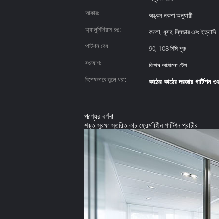
আকার:
অঙ্কন নকশা অনুযায়ী
অ্যালুমিনিয়াম রঙ:
কালো, ধূসর, স্লিভার এবং ইত্যাদি
পার্টিশন বেধ:
90, 108 মিমি পুরু
সংযোগ:
বিশেষ আঠালো টেপ
বিশেষভাবে তুলে ধরা:
কাঠের কাঠের দরজার পার্টিশন ওয
পণ্যের বর্ণনা
শক্ত সুরক্ষা স্তরিত কাচ ফ্রেমবিহীন পার্টিশন প্রাচীর