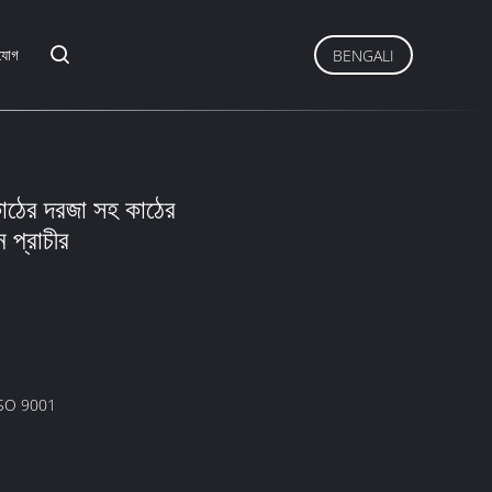
যোগ
BENGALI
কাঠের দরজা সহ কাঠের
 প্রাচীর
ISO 9001