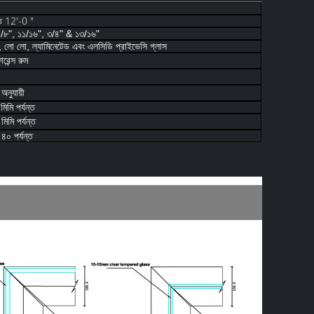
যন্ত 12'-0 "
৫/৮", ১১/১৬", ৩/৪" & ১৩/১৬"
েড, লো লো, ল্যামিনেটেড এবং এলসিডি প্রাইভেসি গ্লাস
েন্স রুম
অনুযায়ী
 মিমি পর্যন্ত
 মিমি পর্যন্ত
 ৪০ পর্যন্ত