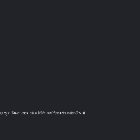
ছেঃ পুরো উচ্চতা মেঝে থেকে সিলিং অ্যাপ্লিকেশন,ফ্যাসেটেড বা