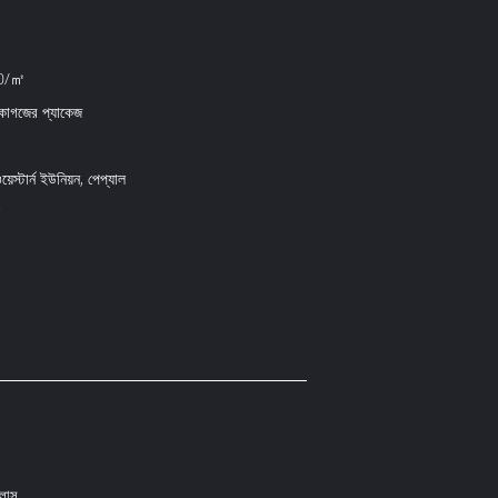
0/㎡
বং কাগজের প্যাকেজ
়েস্টার্ন ইউনিয়ন, পেপ্যাল
্লাস