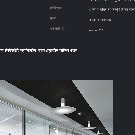
চারিত্রিক:
একক বা ডাবল সহ সম্পূর্ণ কাচের নকশ
দরজা:
কাঠের কাঠের দরজা
শব্দ নিরোধক:
42-45db
়াল
সিকিউরিটি ল্যামিনেটেড গ্লাস ফ্রেমহীন পার্টিশন ওয়াল
,