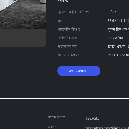
প্রদান:
ন্যূনতম চাহিদার পরিমাণ:
10㎡
মূল্য:
USD 30-11
প্যাকেজিং বিবরণ:
বুদ্বুদ ফিল্ম এ
ডেলিভারি সময়:
১৫-৩০ দিন
পরিশোধের শর্ত:
টি/টি, এল/সি, ওয
যোগানের ক্ষমতা:
3000m2/মাস
এখন যোগাযোগ
সর্বোচ্চ উচ্চতা:
12&#39;
উপাদান:
অ্যানোডাইজড অ্যালুমিনিয়াম এবং গ