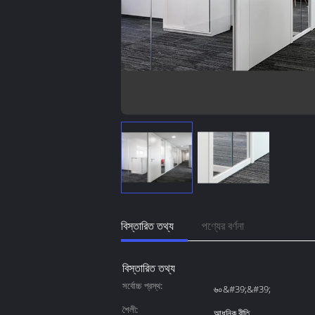
বিস্তারিত তথ্য
পণ্যের বর্ণনা
বিস্তারিত তথ্য
সর্বোচ্চ প্রস্থ:
৬০&#39;&#39;
শৈলী:
আধুনিক রীতি