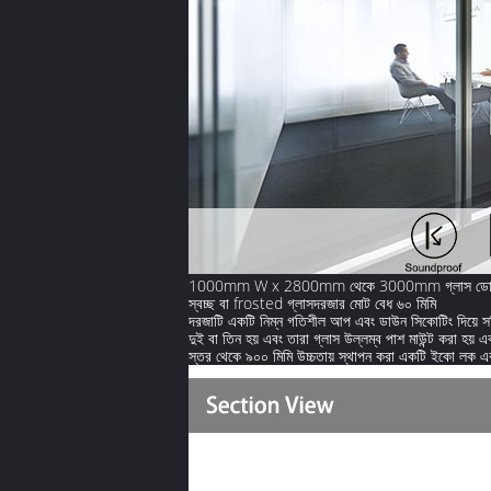
1000mm W x 2800mm থেকে 3000mm গ্লাস ডোর সম্পূর্ণ 
স্বচ্ছ বা frosted গ্লাসদরজার মোট বেধ ৬০ মিমি
দরজাটি একটি নিম্ন গতিশীল আপ এবং ডাউন সিকোটিং দিয়ে সজ্জ
দুই বা তিন হয় এবং তারা গ্লাস উল্লম্ব পাশ মাউন্ট করা হয
স্তর থেকে ৯০০ মিমি উচ্চতায় স্থাপন করা একটি ইকো লক এবং