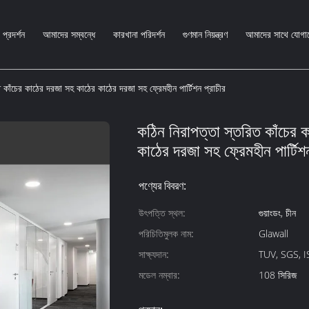
প্রদর্শন
আমাদের সম্বন্ধে
কারখানা পরিদর্শন
গুণমান নিয়ন্ত্রণ
আমাদের সাথে যোগা
 কাঁচের কাঠের দরজা সহ কাঠের কাঠের দরজা সহ ফ্রেমহীন পার্টিশন প্রাচীর
কঠিন নিরাপত্তা স্তরিত কাঁচের 
কাঠের দরজা সহ ফ্রেমহীন পার্টিশন
পণ্যের বিবরণ:
উৎপত্তি স্থল:
গুয়াংডং, চীন
পরিচিতিমুলক নাম:
Glawall
সাক্ষ্যদান:
TUV, SGS, 
মডেল নম্বার:
108 সিরিজ