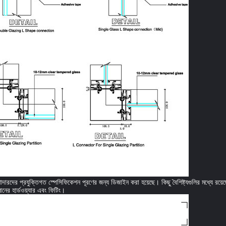
ারদের প্রযুক্তিগত স্পেসিফিকেশন পূরণের জন্য ডিজাইন করা হয়েছে। কিছু বৈশিষ্ট্যগুলির মধ্যে রয়ে
মানের হার্ডওয়্যার এবং ফিটিং।