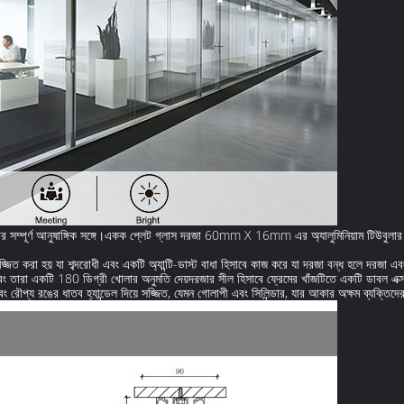
আনুষাঙ্গিক সঙ্গে।একক প্লেট গ্লাস দরজা 60mm X 16mm এর অ্যালুমিনিয়াম টিউবুলার ফ্র
িত করা হয় যা শব্দরোধী এবং একটি অ্যান্টি-ডাস্ট বাধা হিসাবে কাজ করে যা দরজা বন্ধ হলে দরজা এ
় এবং তারা একটি 180 ডিগ্রী খোলার অনুমতি দেয়দরজার সীল হিসাবে ফ্রেমের খাঁজটিতে একটি ডাবল এক্
 রৌপ্য রঙের ধাতব হ্যান্ডেল দিয়ে সজ্জিত, যেমন গোলাপী এবং সিলিন্ডার, যার আকার অক্ষম ব্যক্