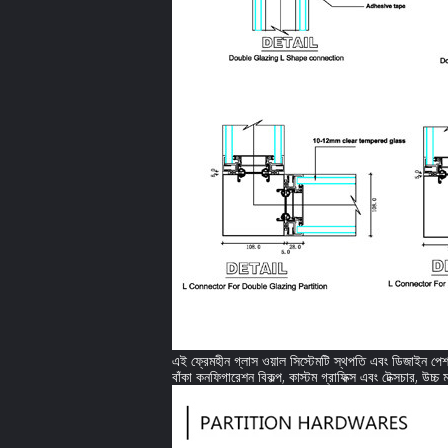
এই ফ্রেমহীন গ্লাস ওয়াল সিস্টেমটি স্থপতি এবং ডিজাইন পেশাদ
বাঁকা কনফিগারেশন বিকল্প, কাস্টম গ্রাফিক্স এবং টেক্সচার, উচ্চ 