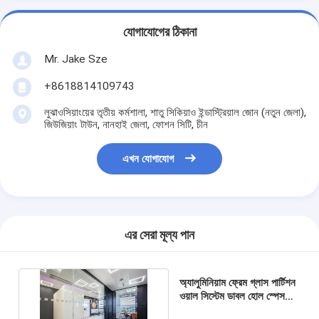
যোগাযোগের ঠিকানা
Mr. Jake Sze
+8618814109743
লুঝাওসিয়াংয়ের তৃতীয় কর্মশালা, শাতু সিকিয়াও ইন্ডাস্ট্রিয়াল জোন (নতুন জেলা),
জিউজিয়াং টাউন, নানহাই জেলা, ফোশন সিটি, চীন
এখন যোগাযোগ
এর সেরা মূল্য পান
অ্যালুমিনিয়াম ফ্রেম গ্লাস পার্টিশন
ওয়াল সিস্টেম ডাবল হোল স্পেস
আইএসও 9001 অনুমোদিত