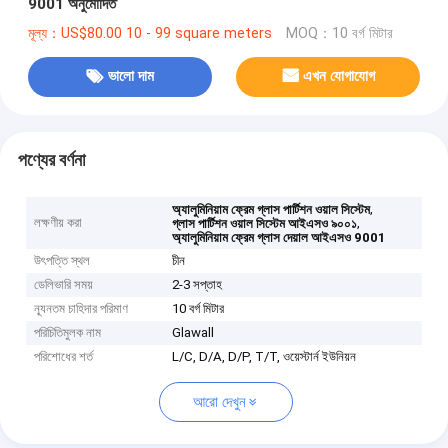
9001 অনুমোদিত
মূল্য：US$80.00 10 - 99 square meters
MOQ：10 বর্গ মিটার
ভালো দাম
এখন যোগাযোগ
পণ্যের বর্ণনা
,
অ্যালুমিনিয়াম ফ্রেম গ্লাস পার্টিশন ওয়াল সিস্টেম
লক্ষণীয় করা
,
গ্লাস পার্টিশন ওয়াল সিস্টেম আইএসও ৯০০১
অ্যালুমিনিয়াম ফ্রেম গ্লাস দেয়াল আইএসও 9001
উৎপত্তি স্থল
চীন
ডেলিভারি সময়
2-3 সপ্তাহ
ন্যূনতম চাহিদার পরিমাণ
10 বর্গ মিটার
পরিচিতিমুলক নাম
Glawall
পরিশোধের শর্ত
L/C, D/A, D/P, T/T, ওয়েস্টার্ন ইউনিয়ন
আরো দেখুন