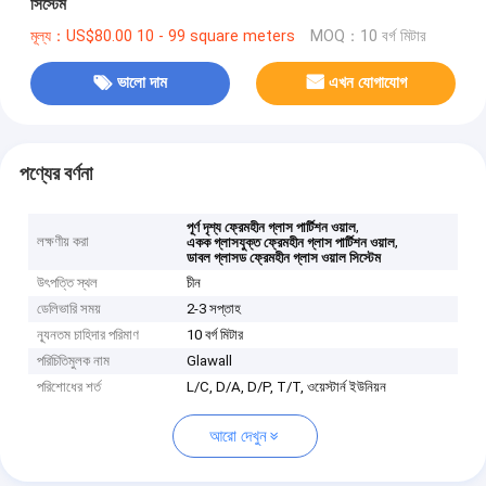
সিস্টেম
মূল্য：US$80.00 10 - 99 square meters
MOQ：10 বর্গ মিটার
ভালো দাম
এখন যোগাযোগ
পণ্যের বর্ণনা
,
পূর্ণ দৃশ্য ফ্রেমহীন গ্লাস পার্টিশন ওয়াল
লক্ষণীয় করা
,
একক গ্লাসযুক্ত ফ্রেমহীন গ্লাস পার্টিশন ওয়াল
ডাবল গ্লাসড ফ্রেমহীন গ্লাস ওয়াল সিস্টেম
উৎপত্তি স্থল
চীন
ডেলিভারি সময়
2-3 সপ্তাহ
ন্যূনতম চাহিদার পরিমাণ
10 বর্গ মিটার
পরিচিতিমুলক নাম
Glawall
পরিশোধের শর্ত
L/C, D/A, D/P, T/T, ওয়েস্টার্ন ইউনিয়ন
আরো দেখুন