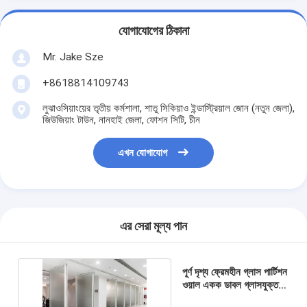
যোগাযোগের ঠিকানা
Mr. Jake Sze
+8618814109743
লুঝাওসিয়াংয়ের তৃতীয় কর্মশালা, শাতু সিকিয়াও ইন্ডাস্ট্রিয়াল জোন (নতুন জেলা),
জিউজিয়াং টাউন, নানহাই জেলা, ফোশন সিটি, চীন
এখন যোগাযোগ
এর সেরা মূল্য পান
পূর্ণ দৃশ্য ফ্রেমহীন গ্লাস পার্টিশন
ওয়াল একক ডাবল গ্লাসযুক্ত
গ্লাস ওয়াল সিস্টেম